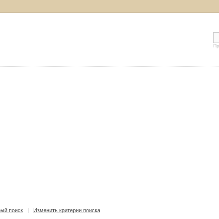
Пр
ый поиск
|
Изменить критерии поиска