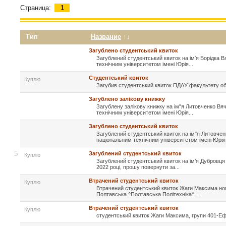
Страница:
1
Тип
Название
↑↓
Загублено студентський квиток
Загублений студентський квиток на імʼя Борідка 
технічним університетом імені Юрія...
Студентський квиток
Куплю
Загубив студентський квиток ПДАУ факультету обл
Загублено залікову книжку
Загублену залікову книжку на ім"я Литовченко В
технічним університетом імені Юрія...
Загублено студентський квиток
Загублений студентський квиток на ім"я Литовче
національним технічним університетом імені Юрія.
5
Загублений студентський квиток
Куплю
Загублений студентський квиток на ім’я Дубровц
2022 році, прошу повернути за...
Втрачений студентський квиток
Куплю
Втрачений студентський квиток Жаги Максима но
Полтавська ^Полтавська Політехніка^ ...
Втрачений студентський квиток
Куплю
студентський квиток Жаги Максима, групи 401-Ефіт