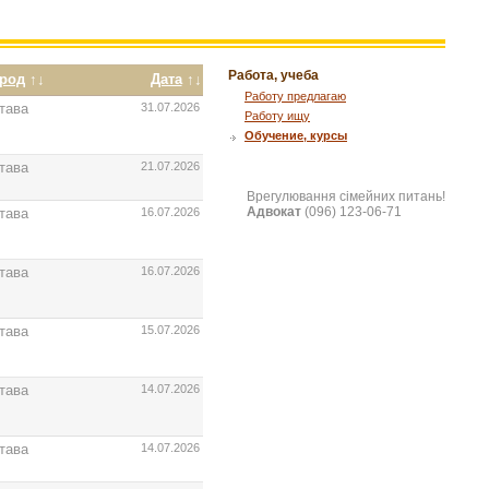
Работа, учеба
ород
↑↓
Дата
↑↓
Работу предлагаю
тава
31.07.2026
Работу ищу
Обучение, курсы
тава
21.07.2026
Врегулювання сімейних питань!
Адвокат
(096) 123-06-71
тава
16.07.2026
тава
16.07.2026
тава
15.07.2026
тава
14.07.2026
тава
14.07.2026