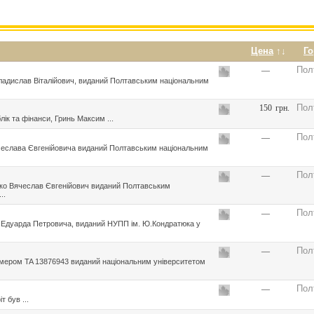
Цена
↑↓
Г
Пол
—
Владислав Віталійович, виданий Полтавським національним
Пол
150
грн.
ік та фінанси, Гринь Максим ...
Пол
—
ячеслава Євгенійовича виданий Полтавським національним
Пол
—
нко Вячеслав Євгенійович виданий Полтавським
..
Пол
—
я Едуарда Петровича, виданий НУПП ім. Ю.Кондратюка у
Пол
—
мером TA 13876943 виданий національним університетом
Пол
—
 був ...