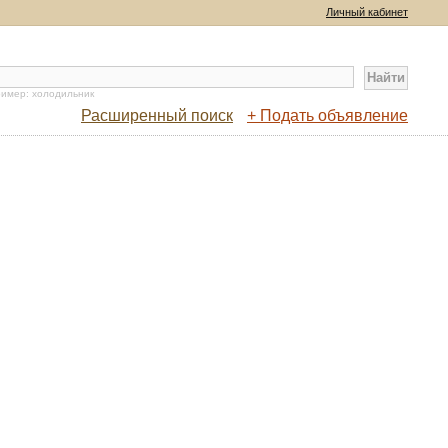
Личный кабинет
имер: холодильник
Расширенный поиск
+ Подать объявление