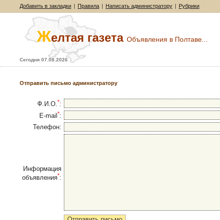
Добавить в закладки
|
Правила
|
Написать администратору
|
Рубрики
Ж
елтая газета
Объявления в Полтаве...
Сегодня 07.08.2026
Отправить письмо администратору
*
Ф.И.О.
:
*
E-mail
:
Телефон:
Информация
*
объявления
: