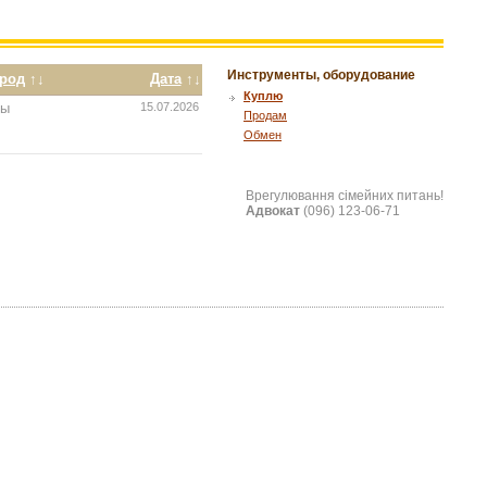
Инструменты, оборудование
ород
↑↓
Дата
↑↓
Куплю
мы
15.07.2026
Продам
Обмен
Врегулювання сімейних питань!
Адвокат
(096) 123-06-71