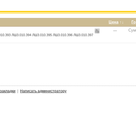
Цена
↑↓
Г
Су
—
10.393 ЛШ3.010.394 ЛШ3.010.395 ЛШ3.010.396 ЛШ3.010.397
 закладки
|
Написать администратору