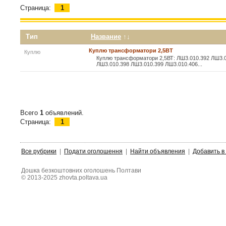
Страница:
1
Тип
Название
↑↓
Куплю трансформатори 2,5ВТ
Куплю
Куплю трансформатори 2,5ВТ: ЛШ3.010.392 ЛШ3.0
ЛШ3.010.398 ЛШ3.010.399 ЛШ3.010.406...
Всего
1
объявлений.
Страница:
1
Все рубрики
|
Подати оголошення
|
Найти объявления
|
Добавить в
Дошка безкоштовних оголошень Полтави
© 2013-2025 zhovta.poltava.ua