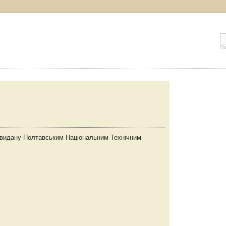
Пр
ч видану Полтавським Національним Технічним