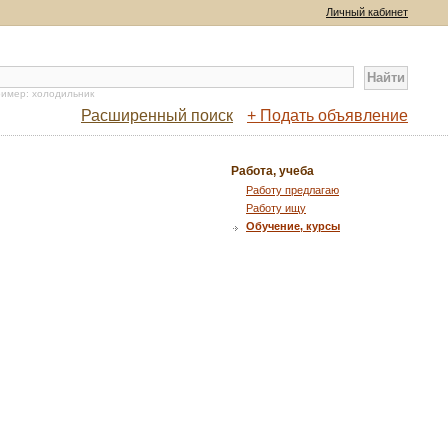
Личный кабинет
имер: холодильник
Расширенный поиск
+ Подать объявление
Работа, учеба
Работу предлагаю
Работу ищу
Обучение, курсы