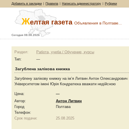
Добавить в закладки
|
Правила
|
Написать администратору
|
Рубрики
Ж
елтая газета
Объявления в Полтаве...
Сегодня 08.08.2026
Раздел:
Работа, учеба / Обучение, курсы
Тип:
—
Загублена залікова книжка
Загублену залікову книжку на імʼя Литвин Антон Олександрови
Університетом імені Юрія Кондратюка вважати недійсною
Цена:
—
Автор:
Антон Литвин
Город
Полтава
Телефон:
Срок подачи:
25.08.2025