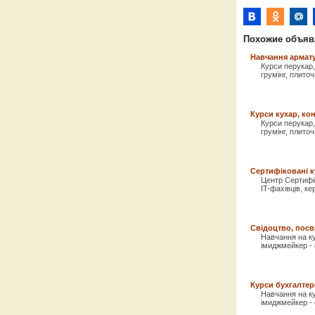
Похожие объяв
Навчання армату
Курси перукар, 
грумінг, плито
Курси кухар, кон
Курси перукар, 
грумінг, плито
Сертифіковані к
Центр Сертифік
IT-фахівців, кер
Свідоцтво, посв
Навчання на кур
імиджмейкер - с
Курси бухгалте
Навчання на кур
імиджмейкер - с