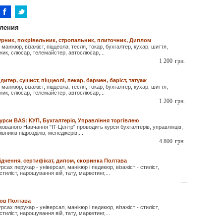
ления
рник, покрівельник, стропальник, плиточник, Диплом
манікюр, візажіст, піццеола, тесля, токар, бухгалтер, кухар, шиття,
чник, слюсар, телемайстер, автослюсар,...
1 200
грн.
дитер, сушист, піццеолі, пекар, бармен, баріст, татуаж
манікюр, візажіст, піццеола, тесля, токар, бухгалтер, кухар, шиття,
чник, слюсар, телемайстер, автослюсар,...
1 200
грн.
урси BAS: КУП, Бухгалтерія, Управління торгівлею
ованого Навчання "IT-Центр" проводить курси бухгалтерів, управлінців,
івників підрозділів, менеджерів,...
4 800
грн.
ідчення, сертифікат, дипом, скоринка Полтава
сах перукар - універсал, манікюр і педикюр, візажіст - стиліст,
тиліст, нарощування вій, тату, маркетинг,...
—
ров Полтава
сах перукар - універсал, манікюр і педикюр, візажіст - стиліст,
тиліст, нарощування вій, тату, маркетинг,...
—