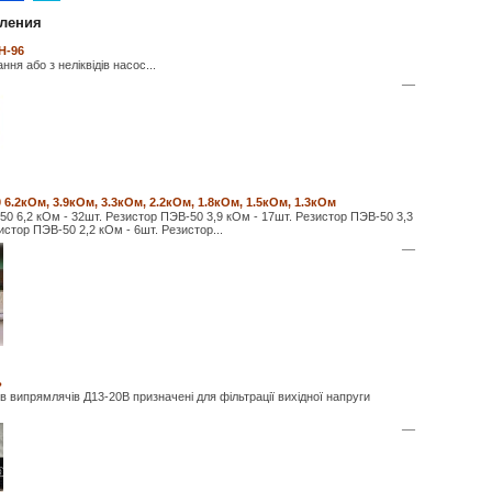
ления
Н-96
ання або з неліквідів насос...
—
6.2кОм, 3.9кОм, 3.3кОм, 2.2кОм, 1.8кОм, 1.5кОм, 1.3кОм
0 6,2 кОм - 32шт. Резистор ПЭВ-50 3,9 кОм - 17шт. Резистор ПЭВ-50 3,3
истор ПЭВ-50 2,2 кОм - 6шт. Резистор...
—
ь
ів випрямлячів Д13-20В призначені для фільтрації вихідної напруги
—