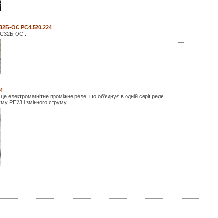
32Б-ОС РС4.520.224
С32Б-ОС...
—
4
це електромагнітне проміжне реле, що об'єднує в одній серії реле
уму РП23 і змінного струму...
—