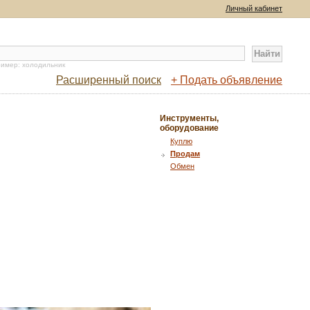
Личный кабинет
имер: холодильник
Расширенный поиск
+ Подать объявление
Инструменты,
оборудование
Куплю
Продам
Обмен