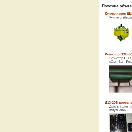
Похожие объяв
Куплю насос ДЦ
Куплю із зберіг
Резистор ПЭВ-50 
Резистор ПЭВ-5
кОм - 3шт. Рез
Д13-20В дросел
Дроселі фільтр
імпульсних...