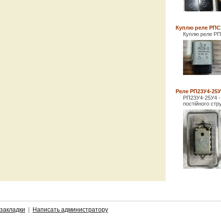
Куплю реле РПС
Куплю реле РП
Реле РП23У4-25У
РП23У4-25У4 - 
постійного стр
 закладки
|
Написать администратору