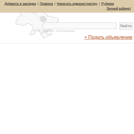
Добавить в закладки
|
Правила
|
Написать администратору
|
Рубрики
Личный кабинет
Пример: холодильник
+ Подать объявление