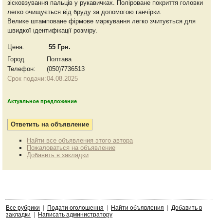
зісковзування пальців у рукавичках. Поліроване покриття головки
легко очищується від бруду за допомогою ганчірки.
Велике штамповане фірмове маркування легко зчитується для
швидкої ідентифікації розміру.
Цена:
55 Грн.
Город
Полтава
Телефон:
(050)7736513
Срок подачи:
04.08.2025
Актуальное предложение
Найти все объявления этого автора
Пожаловаться на объявление
Добавить в закладки
Все рубрики
|
Подати оголошення
|
Найти объявления
|
Добавить в
закладки
|
Написать администратору