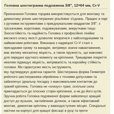
Головка шестигранна подовжена 3/8", 12×64 мм, Cr-V
Призначення Головка торцева використовується для монтажу та
демонтажу різних шестигранних різьбових з'єднань. Працює в парі
з ручними інструментами з приєднувальним квадратом 3/8": з
тріскачками, воротками, подовжувачами, викрутками тощо.
Зносостійкість та надійність Головка з професійної лінійки
високого класу якості дозволяє впоратися з найскладнішими та
найважчими роботами. Виконана з надміцної Cr-V сталі з
присадками хрому та ванадію, витримує значні навантаження,
має велику механічну міцність, а також пружність, що важливо
для передачі крутного моменту на кріплення. Тришарове покриття
нікелем підвищує міцність, витривалість та корозійну стійкість
головки. Ми гарантуємо якість інструмента,
яку підтверджує довічна гарантія. Шестигранна форма Геометрія
робочого шестигранника оброблена з точними допусками та
забезпечує ідеальну посадку з максимальним контактом до
граней кріплень. Головка не «злизує» грані, оскільки сила
прикладається до плоских сторін кріплення, а не до його кутів.
Зручна робота Головка подовженої форми забезпечує кращий
доступ до вузьких, заглиблених ділянок, а також ефективний
монтаж, демонтаж кріплень у важкодоступних місцях. Спеціальні
насічки на корпусі для кращої фіксації в руці та проти