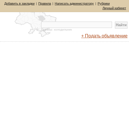
Добавить в закладки
|
Правила
|
Написать администратору
|
Рубрики
Личный кабинет
Пример: холодильник
+ Подать объявление