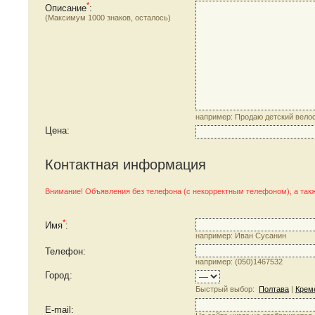
*
Описание
:
(Максимум 1000 знаков, осталось
)
например: Продаю детский велоси
Цена
:
Контактная информация
Внимание! Объявления без телефона (с некорректным телефоном), а т
*
Имя
:
например: Иван Сусанин
Телефон
:
например: (050)1467532
Город
:
Быстрый выбор:
Полтава
|
Крем
E-mail
: