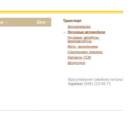
Транспорт
од
↑↓
Дата
↑↓
Автоперевозки
Легковые автомобили
Грузовые, автобусы,
микроавтобусы
Мото-, велотехника
Спецтехника, прицепы
Запчасти, ГСМ
Автоуслуги
Врегулювання сімейних питань!
Адвокат
(096) 123-06-71