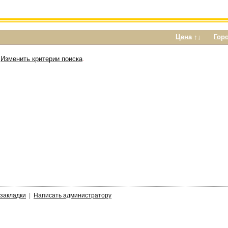
Цена
↑↓
Гор
е
Изменить критерии поиска
.
 закладки
|
Написать администратору