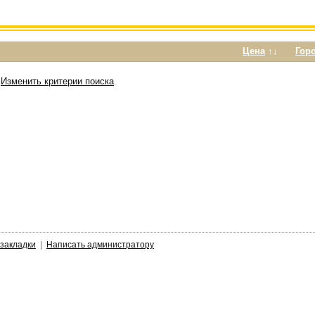
Цена
↑↓
Гор
е
Изменить критерии поиска
.
 закладки
|
Написать администратору