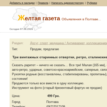
Добавить в закладки
|
Правила
|
Написать администратору
|
Рубрики
Ж
елтая газета
Объявления в Полтаве...
Сегодня 07.08.2026
Раздел:
Досуг, спорт, медицина / Антиквариат, коллекциони
Тип:
Продам, предлагаю
Три винтажных старинных отвертки, ретро, сталинские
Сказать раритет – ничего не сказать… Все три! Малая (165 мм),
авто-ретро, ударные, советско-красноармейские, саперные, связ
Рукоятки родные (восстановлены, стабилизированы, пропитаны)
состоянии!
Продаются только все вместе в одну коллекцию.
Инструмент на фото (старый брезентовый фартук не продаю)
Цена:
499 Грн.
Город
Полтава
Телефон:
(067)7017109