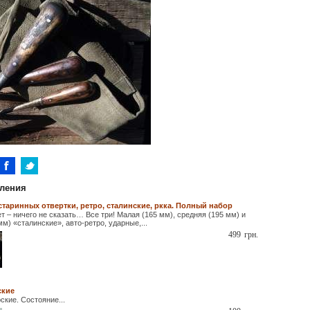
ления
таринных отвертки, ретро, сталинские, ркка. Полный набор
т – ничего не сказать… Все три! Малая (165 мм), средняя (195 мм) и
м) «сталинские», авто-ретро, ударные,...
499
грн.
ские
ские. Состояние...