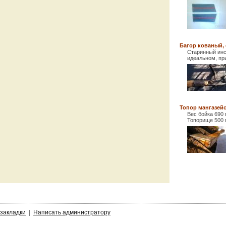
Багор кованый,
Старинный инст
идеальном, при
Топор мангазейск
Вес бойка 690
Топорище 500 м
 закладки
|
Написать администратору