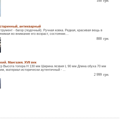
100
грн.
 старинный, антикварный
румент - багор (лодочный). Ручная ковка. Редкая, красивая вещь в
нимая во внимание его возраст, состоянии....
800
грн.
ий. Мангазея. XVII век
 гр Высота топора H 130 мм Ширина лезвия L 90 мм Длина обуха 70 мм
м, материал исторически аутентичный - ...
2 999
грн.