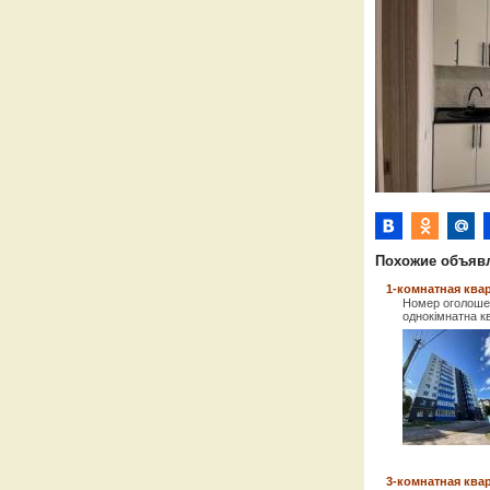
Похожие объяв
1-комнатная квар
Номер оголошен
однокімнатна кв
3-комнатная квар