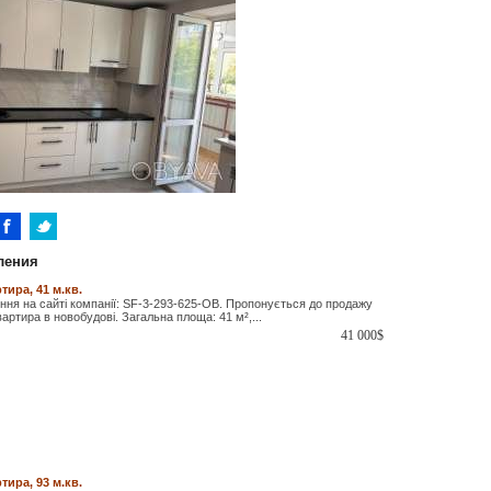
ления
тира, 41 м.кв.
ня на сайті компанії: SF-3-293-625-OB. Пропонується до продажу
артира в новобудові. Загальна площа: 41 м²,...
41 000
$
тира, 93 м.кв.