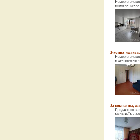
Номер оголошенн
вітальня, кухня
2-комнатная квар
Номер оголошен
в центральній ч
3а компактна, за
Продається зат
кімнати.Ткпла;