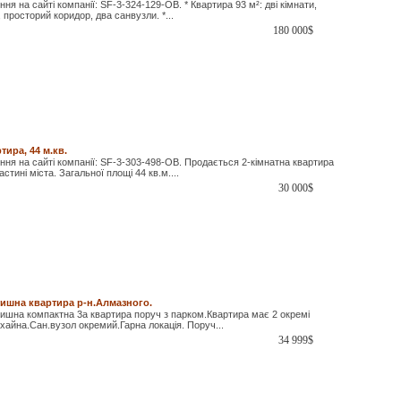
я на сайті компанії: SF-3-324-129-OB. * Квартира 93 м²: дві кімнати,
, просторий коридор, два санвузли. *...
180 000
$
тира, 44 м.кв.
ня на сайті компанії: SF-3-303-498-OB. Продається 2-кімнатна квартира
астині міста. Загальної площі 44 кв.м....
30 000
$
тишна квартира р-н.Алмазного.
ишна компактна 3а квартира поруч з парком.Квартира має 2 окремі
охайна.Сан.вузол окремий.Гарна локація. Поруч...
34 999
$