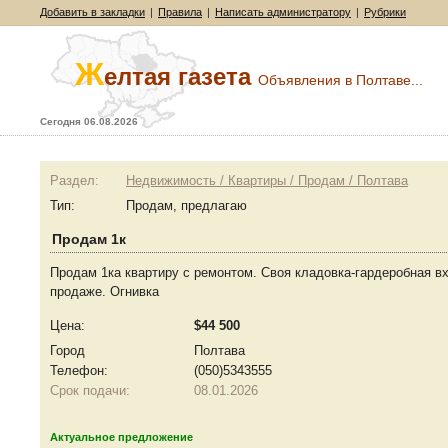
Добавить в закладки
|
Правила
|
Написать администратору
|
Рубрики
Ж
елтая газета
Объявления в Полтаве...
Сегодня 06.08.2026
Раздел:
Недвижимость / Квартиры / Продам / Полтава
Тип:
Продам, предлагаю
Продам 1к
Продам 1ка квартиру с ремонтом. Своя кладовка-гардеробная вх
продаже. Огнивка
Цена:
$44 500
Город
Полтава
Телефон:
(050)5343555
Срок подачи:
08.01.2026
Актуальное предложение