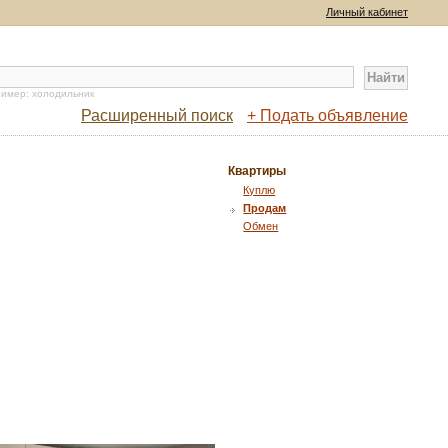
Личный кабинет
имер: холодильник
Расширенный поиск
+ Подать объявление
Квартиры
Куплю
Продам
Обмен