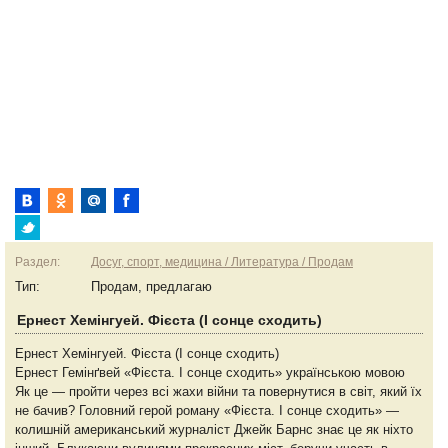
Раздел:
Досуг, спорт, медицина / Литература / Продам
Тип:
Продам, предлагаю
Ернест Хемінгуей. Фієста (І сонце сходить)
Ернест Хемінгуей. Фієста (І сонце сходить)
Ернест Гемінґвей «Фієста. І сонце сходить» українською мовою
Як це — пройти через всі жахи війни та повернутися в світ, який їх
не бачив? Головний герой роману «Фієста. І сонце сходить» —
колишній американський журналіст Джейк Барнс знає це як ніхто