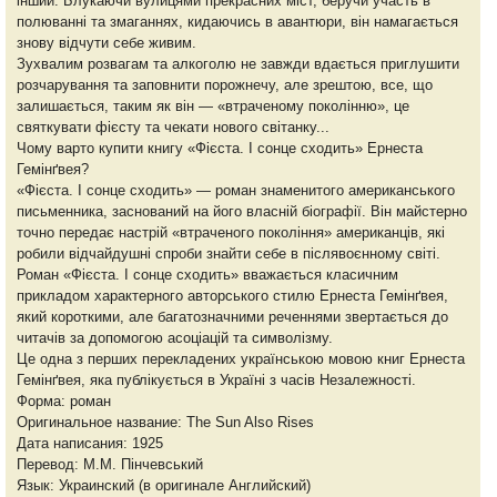
інший. Блукаючи вулицями прекрасних міст, беручи участь в
полюванні та змаганнях, кидаючись в авантюри, він намагається
знову відчути себе живим.
Зухвалим розвагам та алкоголю не завжди вдається приглушити
розчарування та заповнити порожнечу, але зрештою, все, що
залишається, таким як він — «втраченому поколінню», це
святкувати фієсту та чекати нового світанку...
Чому варто купити книгу «Фієста. І сонце сходить» Ернеста
Гемінґвея?
«Фієста. І сонце сходить» — роман знаменитого американського
письменника, заснований на його власній біографії. Він майстерно
точно передає настрій «втраченого покоління» американців, які
робили відчайдушні спроби знайти себе в післявоєнному світі.
Роман «Фієста. І сонце сходить» вважається класичним
прикладом характерного авторського стилю Ернеста Гемінґвея,
який короткими, але багатозначними реченнями звертається до
читачів за допомогою асоціацій та символізму.
Це одна з перших перекладених українською мовою книг Ернеста
Гемінґвея, яка публікується в Україні з часів Незалежності.
Форма: роман
Оригинальное название: The Sun Also Rises
Дата написания: 1925
Перевод: М.М. Пінчевський
Язык: Украинский (в оригинале Английский)