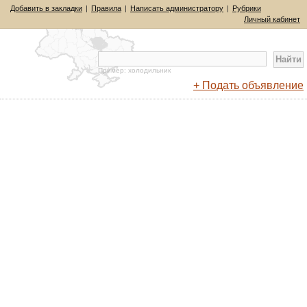
Добавить в закладки
|
Правила
|
Написать администратору
|
Рубрики
Личный кабинет
Пример: холодильник
+ Подать объявление