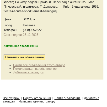
Фієста; По кому подзвін: романи. Переклад з англійської: Мар
Пінчевський; післямова: Т. Денисова. — Київ: Вища школа, 1985.
fiesta-i-sontse-shodit-ernest-heminguej
Цена:
282 Грн.
Город
Полтава
Телефон:
(068)9552322
Срок подачи:
25.12.2025
Актуальное предложение
Найти все объявления этого автора
Пожаловаться на объявление
Добавить в закладки
Все рубрики
|
Подати оголошення
|
Найти объявления
|
Добавить в
закладки
|
Написать администратору