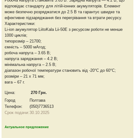
Робоча напруга становить 3.65 В. Зарядна напруга — 4.2 В, що
відповідає стандарту для літій-іонних акумуляторів. Елемент
може безпечно розряджатися до 2.5 В та гарантує швидке та
ефективне підзаряджання без перегрівання та втрати ресурсу.
Характеристики:
Li-ion акумулятор LiitoKala Lii-50E з ресурсом роботи не менше
1000 циклів;
типорозмір – 21700;
ємність – 5000 мАгод;
робоча напруга – 3.65 В;
напруга заряджання – 4.2 В;
мінімальна напруга – 2.5 В;
діапазон робочої температури становить від -20°C до 60°C;
розміри – 21 х 71 мм;
вага – 67 г.
Цена:
270 Грн.
Город
Полтава
Телефон:
(050)7736513
Срок подачи:
30.10.2025
Актуальное предложение