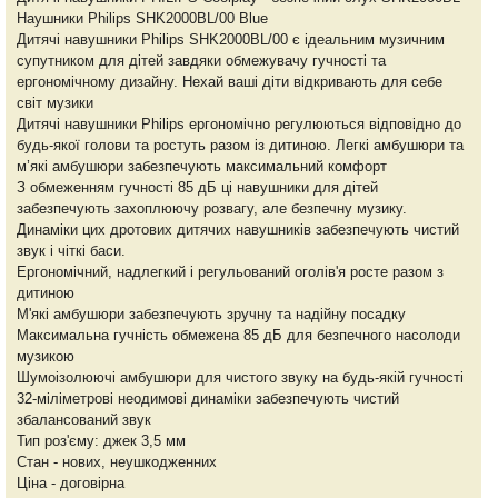
Наушники Philips SHK2000BL/00 Blue
Дитячі навушники Philips SHK2000BL/00 є ідеальним музичним
супутником для дітей завдяки обмежувачу гучності та
ергономічному дизайну. Нехай ваші діти відкривають для себе
світ музики
Дитячі навушники Philips ергономічно регулюються відповідно до
будь-якої голови та ростуть разом із дитиною. Легкі амбушюри та
м’які амбушюри забезпечують максимальний комфорт
З обмеженням гучності 85 дБ ці навушники для дітей
забезпечують захоплюючу розвагу, але безпечну музику.
Динаміки цих дротових дитячих навушників забезпечують чистий
звук і чіткі баси.
Ергономічний, надлегкий і регульований оголів'я росте разом з
дитиною
М'які амбушюри забезпечують зручну та надійну посадку
Максимальна гучність обмежена 85 дБ для безпечного насолоди
музикою
Шумоізолюючі амбушюри для чистого звуку на будь-якій гучності
32-міліметрові неодимові динаміки забезпечують чистий
збалансований звук
Тип роз'єму: джек 3,5 мм
Стан - нових, неушкодженних
Ціна - договірна