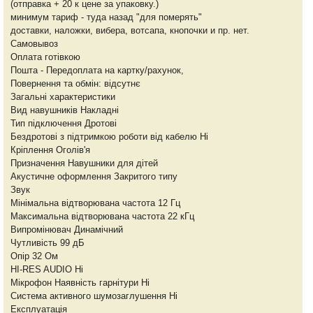
(отправка + 20 к цене за упаковку.)
минимум тариф - туда назад "для померять"
доставки, наложки, вибера, вотсапа, кнопочки и пр. нет.
Самовывоз
Оплата готівкою
Пошта - Передоплата на картку/рахунок,
Повернення та обмін: відсутнє
Загальні характеристики
Вид навушників Накладні
Тип підключення Дротові
Бездротові з підтримкою роботи від кабелю Ні
Кріплення Оголів'я
Призначення Навушники для дітей
Акустичне оформлення Закритого типу
Звук
Мінімальна відтворювана частота 12 Гц
Максимальна відтворювана частота 22 кГц
Випромінювач Динамічний
Чутливість 99 дБ
Опір 32 Ом
HI-RES AUDIO Ні
Мікрофон Наявність гарнітури Ні
Система активного шумозаглушення Ні
Eксплуатація