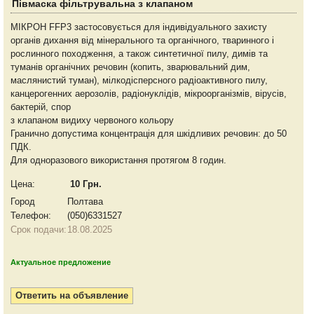
Півмаска фільтрувальна з клапаном
МІКРОН FFP3 застосовується для індивідуального захисту
органів дихання від мінерального та органічного, тваринного і
рослинного походження, а також синтетичної пилу, димів та
туманів органічних речовин (копить, зварювальний дим,
маслянистий туман), мілкодісперсного радіоактивного пилу,
канцерогенних аерозолів, радіонуклідів, мікроорганізмів, вірусів,
бактерій, спор
з клапаном видиху червоного кольору
Гранично допустима концентрація для шкідливих речовин: до 50
ПДК.
Для одноразового використання протягом 8 годин.
Цена:
10 Грн.
Город
Полтава
Телефон:
(050)6331527
Срок подачи:
18.08.2025
Актуальное предложение