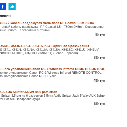
ления
тенний кабель-подовжувач мама-папа RF Coaxial 1.5m 75Om
антенний кабель-подовжувач RF Coaxial 1.5m 75Om D=5mm Совершенно
ние нового. Телевізійний антенний...
50
грн.
 X541S, X541NA, R541, R541S, K541 Оригінал з розбирання
S X541, X541N, X541NA, X541UA, X541SA, X541SC, X541UJ, X541UV,
3NB0CG0M01011, 13NB0CG0M02011) (Левая + правая)...
150
грн.
онного управления Canon RC-1 Wireless Infrared REMOTE CONTROL
ионного управления Canon RC-1 Wireless Infrared REMOTE CONTROL
онного управления Canon RC-1 Пульт ...
550
грн.
CS AUX Splitter 3.5 мм на 6 разъемов
plitter 3.5 мм на 6 разъемов 3.5mm Audio Splitter Jack 5 Way AUX Splitter
ter For Mic Headphone Аудіо...
180
грн.