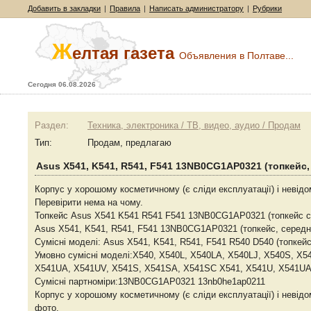
Добавить в закладки
|
Правила
|
Написать администратору
|
Рубрики
Ж
елтая газета
Объявления в Полтаве...
Сегодня 06.08.2026
Раздел:
Техника, электроника / ТВ, видео, аудио / Продам
Тип:
Продам, предлагаю
Asus X541, K541, R541, F541 13NB0CG1AP0321 (топкейс, 
Корпус у хорошому косметичному (є сліди експлуатації) і невідо
Перевірити нема на чому.
Топкейс Asus X541 K541 R541 F541 13NB0CG1AP0321 (топкейс 
Asus X541, K541, R541, F541 13NB0CG1AP0321 (топкейс, середн
Сумісні моделі: Asus X541, K541, R541, F541 R540 D540 (топкейс
Умовно сумісні моделі:X540, X540L, X540LA, X540LJ, X540S, X5
X541UA, X541UV, X541S, X541SA, X541SC X541, X541U, X541UA
Сумісні партноміри:13NB0CG1AP0321 13nb0he1ap0211
Корпус у хорошому косметичному (є сліди експлуатації) і невідо
фото.