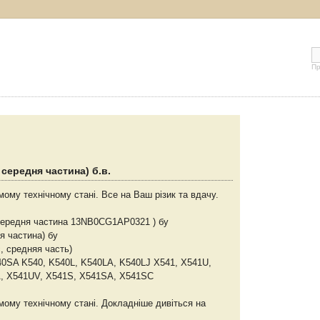
Пр
середня частина) б.в.
мому технічному стані. Все на Ваш різик та вдачу.
середня частина 13NB0CG1AP0321 ) бу
я частина) бу
, средняя часть)
40SA K540, K540L, K540LA, K540LJ X541, X541U,
, X541UV, X541S, X541SA, X541SC
мому технічному стані. Докладніше дивіться на