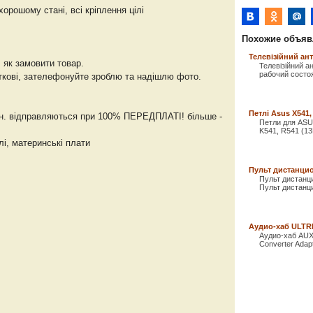
хорошому стані, всі кріплення цілі
Похожие объяв
Телевізійний ан
 як замовити товар.
Телевізійний 
рабочий состоя
аткові, зателефонуйте зроблю та надішлю фото.
Петлі Asus X541,
рн. відправляються при 100% ПЕРЕДПЛАТІ! більше -
Петли для ASU
K541, R541 (1
лі, материнські плати
Пульт дистанци
Пульт дистанц
Пульт дистанци
Аудио-хаб ULTRI
Аудио-хаб AUX S
Converter Adap