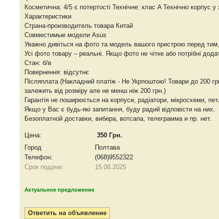
Косметична: 4/5 є потертості Технічне: клас A Технічно корпус у 
Характеристики
Страна-производитель товара Китай
Совместимые модели Asus
Уважно дивіться на фото та модель вашого пристрою перед тим,
Усі фото товару – реальні. Якщо фото не чітке або потрібні дод
Стан: б/в
Повернення: відсутнє
Післяплата (Накладний платіж - Не Укрпоштою! Товари до 200 г
залежить від розміру але не менш ніж 200 грн.)
Гарантія не поширюється на корпуси, радіатори, мікросхеми, пет
Якщо у Вас є будь-які запитання, буду радий відповісти на них.
Безоплатной доставки, вибера, вотсапа, телеграмма и пр. нет.
Цена:
350 Грн.
Город
Полтава
Телефон:
(068)9552322
Срок подачи:
15.08.2025
Актуальное предложение