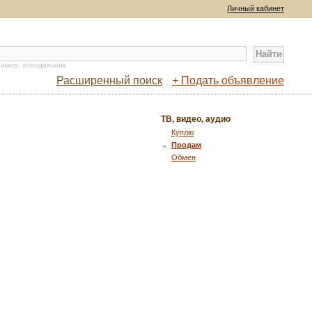
Личный кабинет
имер: холодильник
Расширенный поиск
+ Подать объявление
ТВ, видео, аудио
Куплю
Продам
Обмен