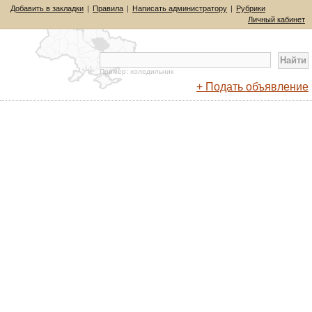
Добавить в закладки
|
Правила
|
Написать администратору
|
Рубрики
Личный кабинет
Пример: холодильник
+ Подать объявление