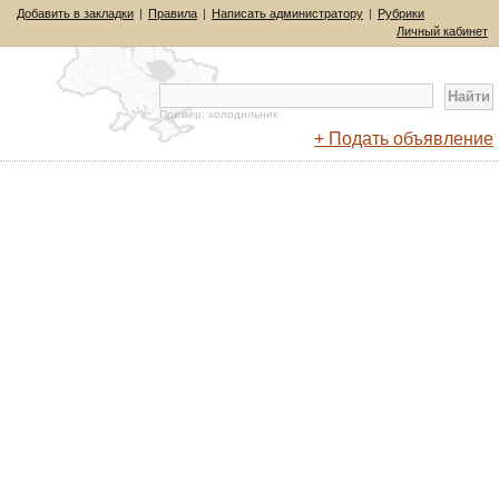
Добавить в закладки
|
Правила
|
Написать администратору
|
Рубрики
Личный кабинет
Пример: холодильник
+ Подать объявление