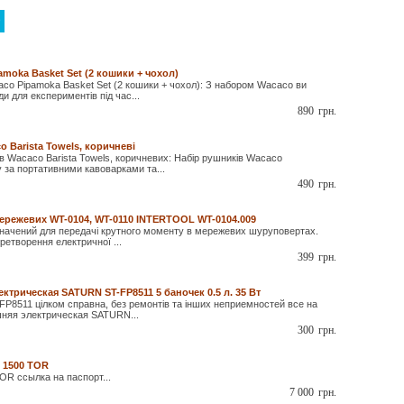
moka Basket Set (2 кошики + чохол)
co Pipamoka Basket Set (2 кошики + чохол): З набором Wacaco ви
и для експериментів під час...
890
грн.
o Barista Towels, коричневі
в Wacaco Barista Towels, коричневих: Набір рушників Wacaco
 за портативними кавоварками та...
490
грн.
ережевих WT-0104, WT-0110 INTERTOOL WT-0104.009
начений для передачі крутного моменту в мережевих шуруповертах.
ретворення електричної ...
399
грн.
трическая SATURN ST-FP8511 5 баночек 0.5 л. 35 Вт
P8511 цілком справна, без ремонтів та інших неприемностей все на
няя электрическая SATURN...
300
грн.
 1500 ТОR
R ссылка на паспорт...
7 000
грн.