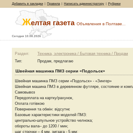
Добавить в закладки
|
Правила
|
Написать администратору
|
Рубрики
Ж
елтая газета
Объявления в Полтаве...
Сегодня 10.08.2026
Раздел:
Техника, электроника / Бытовая техника / Продам
Тип:
Продам, предлагаю
Швейная машинка ПМЗ серии «Подольск»
Швейная машинка ПМЗ серии «Подольск» - «Зингер»
Швейная машина ПМЗ в деревянном футляре, состояние и комп
Самовывоз
Передоплата на картку/рахунок,
Оплата готівкою
Повернення та обмін: відсутнє
Базовые характеристики моделей ПМЗ:
центрально-шпульное устройство челнока;
обороты вала– до 1200 / мин;
шаг строчки – 4 мм, зигзага - 5 мм;