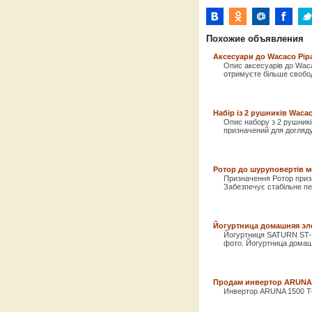
Похожие объявления
Аксесуари до Wacaco Pipa
Опис аксесуарів до Waca
отримуєте більше свобод
Набір із 2 рушників Wacac
Опис набору з 2 рушникі
призначений для догляду
Ротор до шуруповертів м
Призначення Ротор приз
Забезпечує стабільне пе
Йогуртница домашняя элек
Йогуртниця SATURN ST-F
фото. Йогуртница домаш
Продам инвертор АRUNA
Инвертор АRUNA 1500 ТО