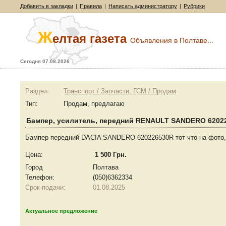
Добавить в закладки
|
Правила
|
Написать администратору
|
Рубрики
Ж
елтая газета
Объявления в Полтаве...
Сегодня 07.08.2026
Раздел:
Транспорт / Запчасти, ГСМ / Продам
Тип:
Продам, предлагаю
Бампер, усилитель, передний RENAULT SANDERO 6202
Бампер передний DACIA SANDERO 620226530R тот что на фото,до
Цена:
1 500 Грн.
Город
Полтава
Телефон:
(050)6362334
Срок подачи:
01.08.2025
Актуальное предложение