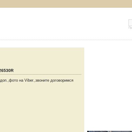
Пр
26530R
п.,фото на Viber.,звоните договоримся