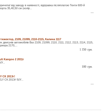
ричепа! від заводу в наявності, відправка післяплатою Тенти 600-й
Борта 35,40,50 см (колір...
—
інжектор, 2109, 21099, 2110-2115, Калина 1117
 двигунів автомобілів Ваз 2109, 21099, 2110, 2111, 2112, 2113, 2114, 2115,
приора 2170,...
1 350
грн.
lt Kangoo 2 2011г
/У...
100
грн.
Y СК 2013г!
Y СК 2013г! Б/У...
—