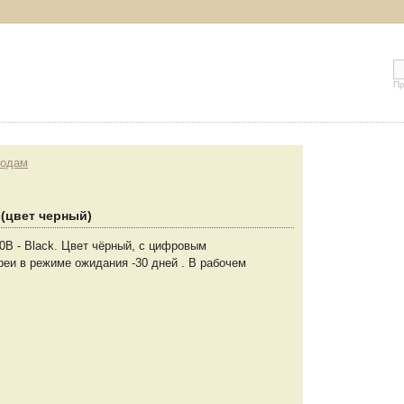
Пр
родам
(цвет черный)
0B - Black. Цвет чёрный, с цифровым
реи в режиме ожидания -30 дней . В рабочем