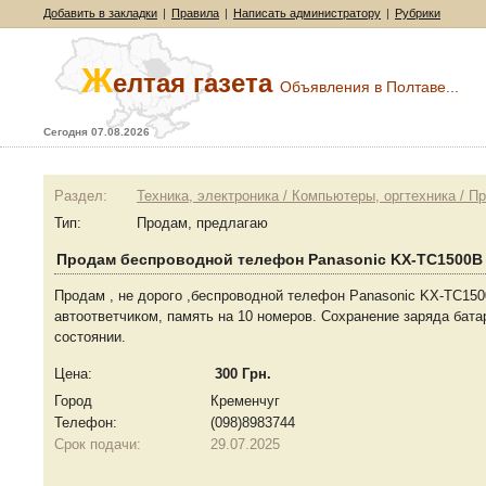
Добавить в закладки
|
Правила
|
Написать администратору
|
Рубрики
Ж
елтая газета
Объявления в Полтаве...
Сегодня 07.08.2026
Раздел:
Техника, электроника / Компьютеры, оргтехника / П
Тип:
Продам, предлагаю
Продам беспроводной телефон Panasonic KX-TC1500B 
Продам , не дорого ,беспроводной телефон Panasonic KX-TC150
автоответчиком, память на 10 номеров. Сохранение заряда бата
состоянии.
Цена:
300 Грн.
Город
Кременчуг
Телефон:
(098)8983744
Срок подачи:
29.07.2025