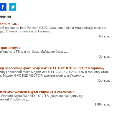
ления
Pentium G870
й процесор Intel Pentium G620, залишився після модернізації офісного
ер: 2 Кількість потоків: 2 Тактова...
60
грн.
 для нетбука
'ять на 1 ГБ для нетбука. Майже не була у...
50
грн.
вці Голосовий факс модем ASOTEL GVC K2D VECTOR в гарному
овці Голосовий факс модем ASOTEL GVC K2D VECTOR в гарному стані.
а: Модем GVC K2D VECTOR адаптований для України...
150
грн.
ard Disk Western Digital Purple 2TB WD20PURZ
Western Digital WD20PURZ 2 TB Ідеально підходить під
ення! У робочому...
1 895
грн.