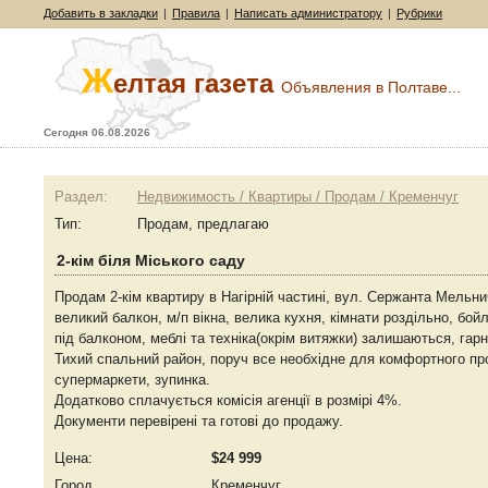
Добавить в закладки
|
Правила
|
Написать администратору
|
Рубрики
Ж
елтая газета
Объявления в Полтаве...
Сегодня 06.08.2026
Раздел:
Недвижимость / Квартиры / Продам / Кременчуг
Тип:
Продам, предлагаю
2-кім біля Міського саду
Продам 2-кім квартиру в Нагірній частині, вул. Сержанта Мельни
великий балкон, м/п вікна, велика кухня, кімнати роздільно, бойле
під балконом, меблі та техніка(окрім витяжки) залишаються, гар
Тихий спальний район, поруч все необхідне для комфортного про
супермаркети, зупинка.
Додатково сплачується комісія агенції в розмірі 4%.
Документи перевірені та готові до продажу.
Цена:
$24 999
Город
Кременчуг