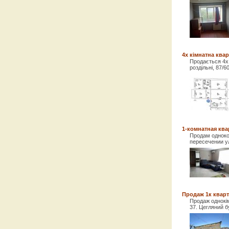
4х кімнатна ква
Продається 4х 
роздільні, 87/6
1-комнатная ква
Продам одноко
пересечении ул
Продаж 1к кварт
Продаж однокім
37. Цегляний б