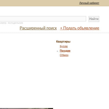
Личный кабинет
имер: холодильник
Расширенный поиск
+ Подать объявление
Квартиры
Куплю
Продам
Обмен