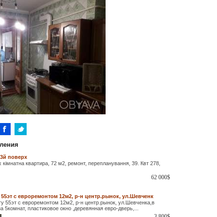
ления
 3й поверх
 кімнатна квартира, 72 м2, ремонт, перепланування, 39. Квт 278,
62 000
$
55эт с евроремонтом 12м2, р-н центр.рынок, ул.Шевченк
у 55эт с евроремонтом 12м2, р-н центр.рынок, ул.Шевченка,в
 5комнат, пластиковое окно ,деревянная евро-дверь,...
3 800
$