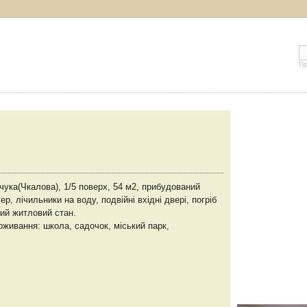
Пр
чука(Чкалова), 1/5 поверх, 54 м2, прибудований
р, лічильники на воду, подвійні вхідні двері, погріб
ний житловий стан.
живання: школа, садочок, міський парк,