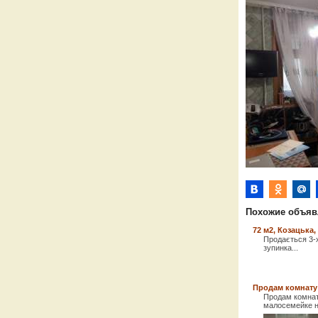
Похожие объяв
72 м2, Козацька,
Продається 3-х
зупинка...
Продам комнату 
Продам комнат
малосемейке на