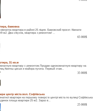
ртира, бамовка
кімнатна квартира в районі 25 ліцею. Бамовский проєкт. Кімнати
0/9 м2. Два с/вузла, квартира з ремонтом! ...
65 000
$
ртира, 31 кв.м
мнатную квартиру с ремонтом.Продам однокомнатную квартиру на
иц Квиткы цисык и майора пугача. Первый этаж...
35 000
$
ири центр міста вол. Софіївська
натної квартири на першому поверсі в центрі міста по вулиці Софіївська
удинок площа квартири 25 м2. Зараз в...
25 000
$