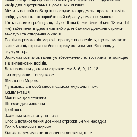
набір для підстригання в домашніх умовах.
Містить всі найнеобхідніші насадки та предмети: просто візьміть
набір, увімкніть і створюйте свій образ у домашніх умовах!
П'ять насадок-гребінців від 3 до 18 мм (3 мм, 6мм, 9 мм, 12 мм, 18
мм) забезпечать ідеальний вибір для бажаної довжини стрижки,
текстури та створення образів.
Постійна робота від мережі гарантує впевненість, що ви зможете
закінчити підстригання без остраху залишитися без заряду
акумулятора.
Захисний ковпачок гарантує збереження лез гострими та захищає
від випадкових порізів.
Встановлення довжини стрижки, мм 3; 6; 9; 12; 18
Тип керування Повзункове
Живлення Мережа
Функціональні особливості Самозаточувальні ножі
Комплектація
Машинка для стрижки
Щіточка для чищення
Гребінець
Захисний ковпачок для леза
Спосіб встановлення довжини стрижки Знімні насадки
Колір Червоний з чорним
Кількість режимів встановлення довжини, шт 5