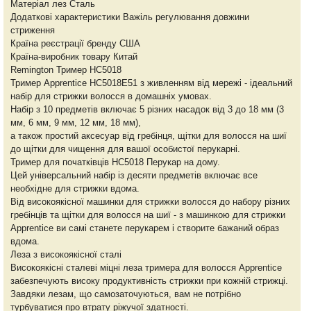
Матеріал лез Сталь
Додаткові характеристики Важіль регулювання довжини
стриження
Країна реєстрації бренду США
Країна-виробник товару Китай
Remington Тример HC5018
Тример Apprentice HC5018E51 з живленням від мережі - ідеальний
набір для стрижки волосся в домашніх умовах.
Набір з 10 предметів включає 5 різних насадок від 3 до 18 мм (3
мм, 6 мм, 9 мм, 12 мм, 18 мм),
а також простий аксесуар від гребінця, щітки для волосся на шиї
до щітки для чищення для вашої особистої перукарні.
Тример для початківців HC5018 Перукар на дому.
Цей універсальний набір із десяти предметів включає все
необхідне для стрижки вдома.
Від високоякісної машинки для стрижки волосся до набору різних
гребінців та щітки для волосся на шиї - з машинкою для стрижки
Apprentice ви самі станете перукарем і створите бажаний образ
вдома.
Леза з високоякісної сталі
Високоякісні сталеві міцні леза тримера для волосся Apprentice
забезпечують високу продуктивність стрижки при кожній стрижці.
Завдяки лезам, що самозаточуються, вам не потрібно
турбуватися про втрату ріжучої здатності.