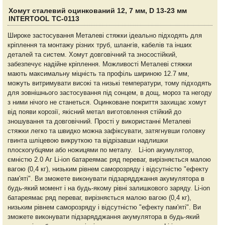
Хомут сталевий оцинкований 12, 7 мм, D 13-23 мм
INTERTOOL TC-0113
Широке застосування Металеві стяжки ідеально підходять для
кріплення та монтажу різних труб, шлангів, кабелів та інших
деталей та систем. Хомут довговічний та зносостійкий,
забезпечує надійне кріплення. Можливості Металеві стяжки
мають максимальну міцність та профіль шириною 12.7 мм,
можуть витримувати високі та низькі температури, тому підходять
для зовнішнього застосування під сонцем, в дощ, мороз та негоду
з ними нічого не станеться. Оцинковане покриття захищає хомут
від появи корозії, якісний метал виготовлення стійкий до
зношування та довговічний. ​Прості у використанні Металеві
стяжки легко та швидко можна зафіксувати, затягнувши головку
гвинта шліцевою викруткою та відрізавши надлишки
плоскогубцями або ножицями по металу. Li-ion акумулятор,
ємністю 2.0 Аг Li-ion батареямає ряд переваг, вирізняється малою
вагою (0,4 кг), низьким рівнем саморозряду і відсутністю "ефекту
пам'яті". Ви зможете виконувати підзарядджання акумулятора в
будь-який момент і на будь-якому рівні залишкового заряду. Li-ion
батареямає ряд переваг, вирізняється малою вагою (0,4 кг),
низьким рівнем саморозряду і відсутністю "ефекту пам'яті". Ви
зможете виконувати підзарядджання акумулятора в будь-який