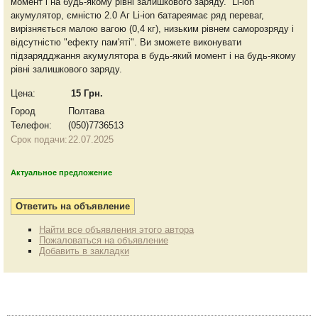
момент і на будь-якому рівні залишкового заряду. Li-ion
акумулятор, ємністю 2.0 Аг Li-ion батареямає ряд переваг,
вирізняється малою вагою (0,4 кг), низьким рівнем саморозряду і
відсутністю "ефекту пам'яті". Ви зможете виконувати
підзарядджання акумулятора в будь-який момент і на будь-якому
рівні залишкового заряду.
Цена:
15 Грн.
Город
Полтава
Телефон:
(050)7736513
Срок подачи:
22.07.2025
Актуальное предложение
Найти все объявления этого автора
Пожаловаться на объявление
Добавить в закладки