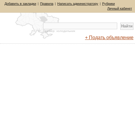
Добавить в закладки
|
Правила
|
Написать администратору
|
Рубрики
Личный кабинет
Пример: холодильник
+ Подать объявление