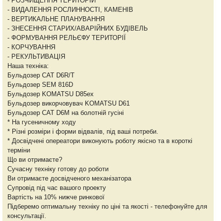
- РОЗЧИЩЕННЯ ТЕРИТОРІЙ
- ВИДАЛЕННЯ РОСЛИННОСТІ, КАМЕНІВ
- ВЕРТИКАЛЬНЕ ПЛАНУВАННЯ
- ЗНЕСЕННЯ СТАРИХ/АВАРІЙНИХ БУДІВЕЛЬ
- ФОРМУВАННЯ РЕЛЬЄФУ ТЕРИТОРІЇ
- КОРЧУВАННЯ
- РЕКУЛЬТИВАЦІЯ
Наша техніка:
Бульдозер CAT D6R/T
Бульдозер SEM 816D
Бульдозер KOMATSU D85ex
Бульдозер викорчовувач KOMATSU D61
Бульдозер CAT D6M на болотній гусіні
* На гусеничному ходу
* Різні розміри і форми відвалів, під ваші потреби.
* Досвідчені опереатори виконують роботу якісно та в короткі
терміни
Що ви отримаєте?
Сучасну техніку готову до роботи
Ви отримаєте досвідченого механізатора
Супровід під час вашого проекту
Вартість на 10% нижче ринкової
Підберемо оптимальну техніку по ціні та якості - телефонуйте для
консультації.