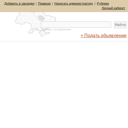
Добавить в закладки
|
Правила
|
Написать администратору
|
Рубрики
Личный кабинет
Пример: холодильник
+ Подать объявление