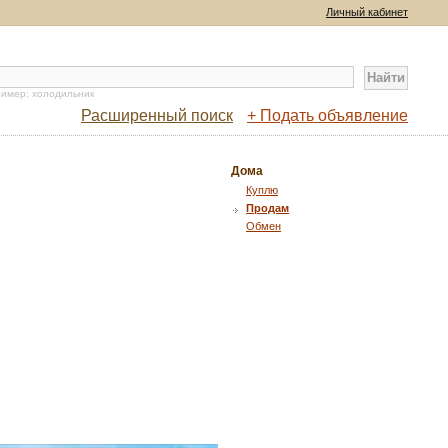
Личный кабинет
имер: холодильник
Расширенный поиск
+ Подать объявление
Дома
Куплю
Продам
Обмен