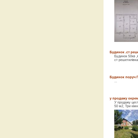
Будинок .ст реш
Будинок 50кв ,
ст решетилівка 
Будинок поруч По
...
у продажу окре
У продажу цег
50 м2, Три кімн