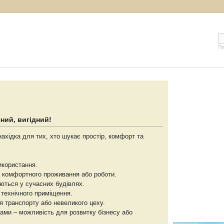
Пр
ний, вигідний!
хідка для тих, хто шукає простір, комфорт та
икористання.
ля комфортного проживання або роботи.
чаються у сучасних будівлях.
 технічного приміщення.
ля транспорту або невеликого цеху.
ами – можливість для розвитку бізнесу або