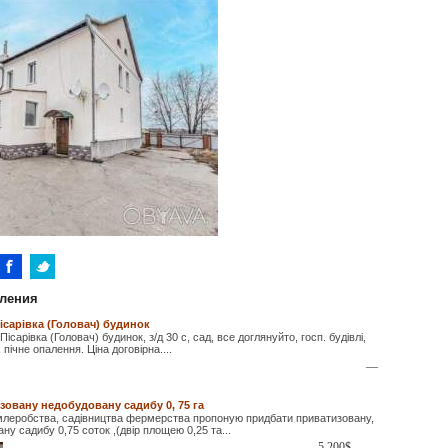
ления
Пісарівка (Головач) будинок
Пісарівка (Головач) будинок, з/д 30 с, сад, все доглянуйто, госп. будівлі,
пічне опалення. Ціна договірна....
—
овану недобудовану садибу 0, 75 га
леробства, садівництва фермерства пропоную придбати приватизовану,
ну садибу 0,75 соток ,(двір площею 0,25 та...
5 200
$