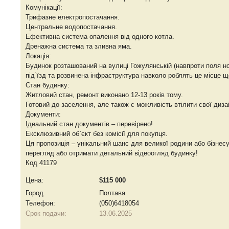
Комунікації:
Трифазне електропостачання.
Центральне водопостачання.
Ефективна система опалення від одного котла.
Дренажна система та зливна яма.
Локація:
Будинок розташований на вулиці Гожулянській (навпроти поля н
під`їзд та розвинена інфраструктура навколо роблять це місце 
Стан будинку:
Житловий стан, ремонт виконано 12-13 років тому.
Готовий до заселення, але також є можливість втілити свої дизай
Документи:
Ідеальний стан документів – перевірено!
Ексклюзивний об`єкт без комісії для покупця.
Ця пропозиція – унікальний шанс для великої родини або бізнес
перегляд або отримати детальний відеоогляд будинку!
Код 41179
Цена:
$115 000
Город
Полтава
Телефон:
(050)6418054
Срок подачи:
13.06.2025