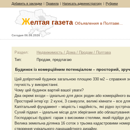
Добавить в закладки
|
Правила
|
Написать администратору
|
Рубрики
Ж
елтая газета
Объявления в Полтаве...
Сегодня 06.08.2026
Раздел:
Недвижимость / Дома / Продам / Полтава
Тип:
Продам, предлагаю
Будинок із комерційним потенціалом – просторий, зруч
Цей добротний будинок загальною площею 330 м2 – справжня зна
гнучкість у використанні.
Чому цей будинок вартий вашої уваги?
Два окремі входи – ідеально для двох родин або комерційного в
Просторий інтер`єр: 2 кухні, 3 санвузли, великі кімнати – все д
Капітальний фундамент – міцність і надійність, які рідко зустрі
Сухий підвал – ідеальне місце для зберігання або облаштування
Господарські будівлі: гараж з високими стелями, який підійде д
Велика земельна ділянка 16 соток з трьома кадастровими номер
створення унікального ландшафтного дизайну.