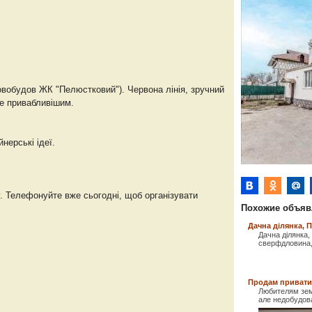
овобудов ЖК "Пелюстковий"). Червона лінія, зручний
ще привабливішим.
нерські ідеї.
у. Телефонуйте вже сьогодні, щоб організувати
Похожие объяв
Дачна ділянка, 
Дачна ділянка, 
сверфдловина, 
Продам приватиз
Любителям зем
але недобудова