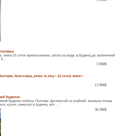
етилівка
м, землі 15 соток приватизована, світло,газ,вода ,в,будинку,до залізничной
5...
3 000
$
лтави, біля озера, річки та лісу • 12 соток землі •
13 900
$
мий будинок
ляний будинок поблизу Полтави. Доглянутий та охайний, загальна площа
ати, кухня, санвузол в будинку, м/п ...
36 500
$